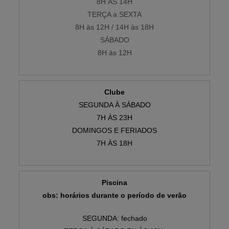
8H ÀS 14H
TERÇA a SEXTA
8H às 12H / 14H às 18H
SÁBADO
8H às 12H
Clube
SEGUNDA À SÁBADO
7H ÀS 23H
DOMINGOS E FERIADOS
7H ÀS 18H
Piscina
obs: horários durante o período de verão
SEGUNDA: fechado