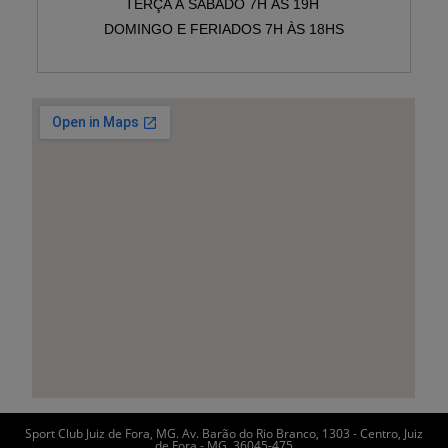
TERÇA À SÁBADO 7H ÀS 19H
DOMINGO E FERIADOS 7H ÀS 18HS
Sport Club Juiz de Fora, MG. Av. Barão do Rio Branco, 1303 - Centro, Juiz
de Fora - MG, 36045-475