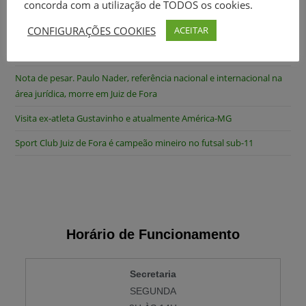
concorda com a utilização de TODOS os cookies.
masculino, e sub 17 feminino
CONFIGURAÇÕES COOKIES
ACEITAR
Nota Oficial. Gostaríamos de abordar recentes alegações
envolvendo o nome do Sport Club Juíz de Fora no torneio ‘Fut7 60+
Nota de pesar. Paulo Nader, referência nacional e internacional na
área jurídica, morre em Juiz de Fora
Visita ex-atleta Gustavinho e atualmente América-MG
Sport Club Juiz de Fora é campeão mineiro no futsal sub-11
Horário de Funcionamento
Secretaria
SEGUNDA