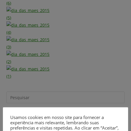
Posts Recentes
Usamos cookies em nosso site para fornecer a
experiência mais relevante, lembrando suas
preferências e visitas repetidas. Ao clicar em “Aceitar”,
Sport Club Juiz de Fora é Campeão nas categorias sub 7 e sub 8