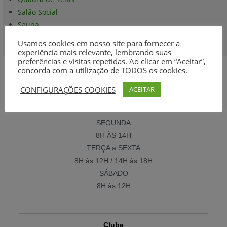
Salão Social
Sauna
Espaço Gourmet
Usamos cookies em nosso site para fornecer a
experiência mais relevante, lembrando suas
preferências e visitas repetidas. Ao clicar em “Aceitar”,
concorda com a utilização de TODOS os cookies.
Horário de Funcionamento
CONFIGURAÇÕES COOKIES
ACEITAR
Secretaria
SEGUNDA
8H ÀS 14H
TERÇA a SEXTA
8H às 12H / 14H às 18H
SÁBADO
8H às 12H
Clube