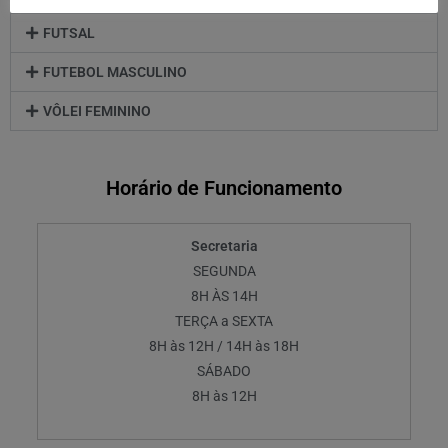
FUTSAL
FUTEBOL MASCULINO
VÔLEI FEMININO
Horário de Funcionamento
Secretaria
SEGUNDA
8H ÀS 14H
TERÇA a SEXTA
8H às 12H / 14H às 18H
SÁBADO
8H às 12H