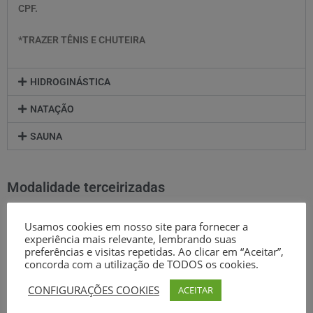
CPF.
*TRAZER TÊNIS E CHUTEIRA
HIDROGINÁSTICA
NATAÇÃO
SAUNA
Modalidade terceirizadas
ACADEMIA
Usamos cookies em nosso site para fornecer a
experiência mais relevante, lembrando suas
Serviço Terceirizado
preferências e visitas repetidas. Ao clicar em “Aceitar”,
concorda com a utilização de TODOS os cookies.
contato: 9 9129-3121
CONFIGURAÇÕES COOKIES
ACEITAR
BASQUETE