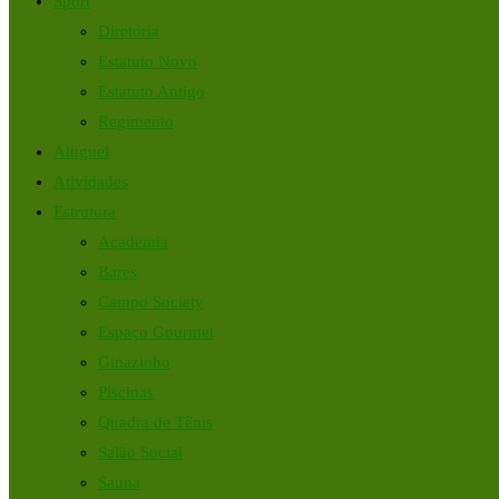
Sport
Diretoria
Estatuto Novo
Estatuto Antigo
Regimento
Aluguel
Atividades
Estrutura
Academia
Bares
Campo Society
Espaço Gourmet
Ginazinho
Piscinas
Quadra de Tênis
Salão Social
Sauna