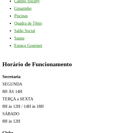
Campo Society
Ginazinho
Piscinas
Quadra de Tênis
Salão Social
Sauna
Espaço Gourmet
Horário de Funcionamento
Secretaria
SEGUNDA
8H ÀS 14H
TERÇA a SEXTA
8H às 12H / 14H às 18H
SÁBADO
8H às 12H
Clube