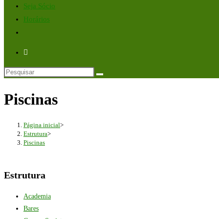
Seja Sócio
Horários
Alternar
pesquisa
do
site
Piscinas
Página inicial
>
Estrutura
>
Piscinas
Estrutura
Academia
Bares