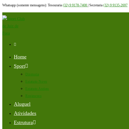
Whatsapp (somente mensagens): Tesouraria
(32) 9 9178-7408
| Secretaria
(32) 9 9135-2697
Ir
para
o
conteúdo
Home
Sport
Diretoria
Estatuto Novo
Estatuto Antigo
Regimento
Aluguel
Atividades
Estrutura