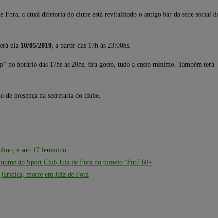
ra, a atual diretoria do clube está revitalizado o antigo bar da sede social d
cerá dia
10/05/2019
, a partir das 17h às 23:00hs.
” no horário das 17hs às 20hs, tira gosto, tudo a custo mínimo. Também terá a
o de presença na secretaria do clube.
ulino, e sub 17 feminino
o nome do Sport Club Juíz de Fora no torneio ‘Fut7 60+
a jurídica, morre em Juiz de Fora