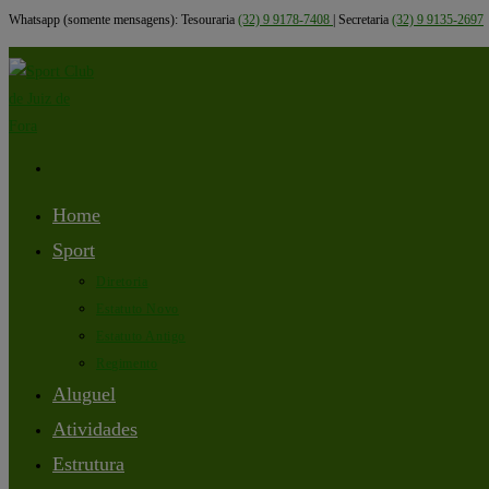
Whatsapp (somente mensagens): Tesouraria
(32) 9 9178-7408
| Secretaria
(32) 9 9135-2697
Home
Sport
Diretoria
Estatuto Novo
Estatuto Antigo
Regimento
Aluguel
Atividades
Estrutura