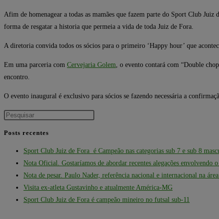
Afim de homenagear a todas as mamães que fazem parte do Sport Club Juiz de Fo
forma de resgatar a historia que permeia a vida de toda Juiz de Fora.
A diretoria convida todos os sócios para o primeiro ‘Happy hour’ que aconte
Em uma parceria com
Cervejaria Golem
, o evento contará com “Double chopp
encontro.
O evento inaugural é exclusivo para sócios se fazendo necessária a confirmaçã
Posts recentes
Sport Club Juiz de Fora é Campeão nas categorias sub 7 e sub 8 masc
Nota Oficial. Gostaríamos de abordar recentes alegações envolvendo 
Nota de pesar. Paulo Nader, referência nacional e internacional na áre
Visita ex-atleta Gustavinho e atualmente América-MG
Sport Club Juiz de Fora é campeão mineiro no futsal sub-11