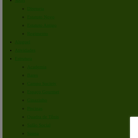
Sport
Diretoria
Estatuto Novo
Estatuto Antigo
Regimento
Aluguel
Atividades
Estrutura
Academia
Bares
Campo Society
Espaço Gourmet
Ginazinho
Piscinas
Quadra de Tênis
Salão Social
Sauna