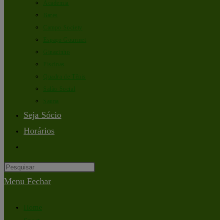
Academia
Bares
Campo Society
Espaço Gourmet
Ginazinho
Piscinas
Quadra de Tênis
Salão Social
Sauna
Seja Sócio
Horários
Menu
Fechar
Home