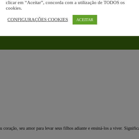
clicar em “Aceitar”, concorda com a utilização de TODOS os
cookies.
CONFIGURAÇÕES COOKIES
ACEITAR
coração, seu amor para levar seus filhos adiante e ensiná-los a viver. Significa