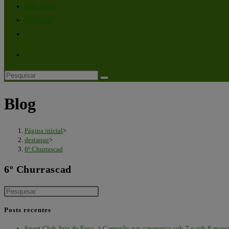
Seja Sócio
Horários
Blog
Página inicial
>
destaque
>
6º Churrascad
6º Churrascad
Posts recentes
Sport Club Juiz de Fora é Campeão nas categorias sub 7 e sub 8 masc