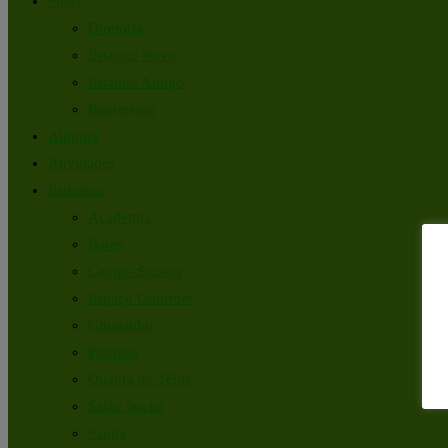
Sport
Diretoria
Estatuto Novo
Estatuto Antigo
Regimento
Aluguel
Atividades
Estrutura
Academia
Bares
Campo Society
Espaço Gourmet
Ginazinho
Piscinas
Quadra de Tênis
Salão Social
Sauna