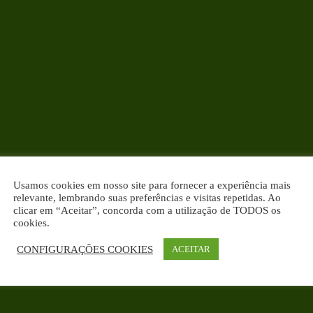
Usamos cookies em nosso site para fornecer a experiência mais
relevante, lembrando suas preferências e visitas repetidas. Ao
clicar em “Aceitar”, concorda com a utilização de TODOS os
cookies.
CONFIGURAÇÕES COOKIES
ACEITAR