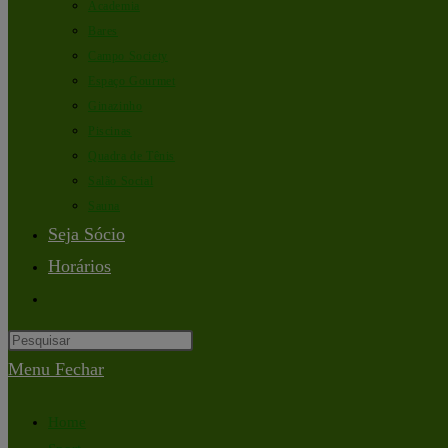
Academia
Bares
Campo Society
Espaço Gourmet
Ginazinho
Piscinas
Quadra de Tênis
Salão Social
Sauna
Seja Sócio
Horários
Menu
Fechar
Home