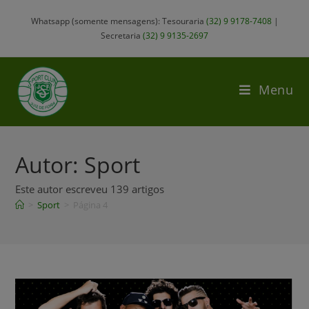
Whatsapp (somente mensagens): Tesouraria
(32) 9 9178-7408
|
Secretaria
(32) 9 9135-2697
Menu
Autor:
Sport
Este autor escreveu 139 artigos
>
Sport
>
Página 4