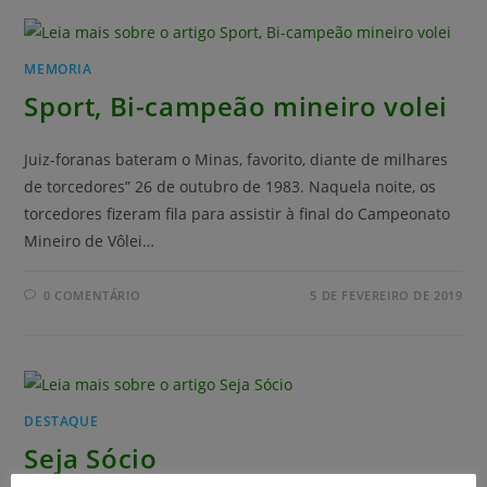
MEMORIA
Sport, Bi-campeão mineiro volei
Juiz-foranas bateram o Minas, favorito, diante de milhares
de torcedores” 26 de outubro de 1983. Naquela noite, os
torcedores fizeram fila para assistir à final do Campeonato
Mineiro de Vôlei…
0 COMENTÁRIO
5 DE FEVEREIRO DE 2019
DESTAQUE
Seja Sócio