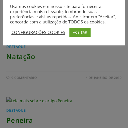
Usamos cookies em nosso site para fornecer a
experiência mais relevante, lembrando suas
0 COMENTÁRIO
17 DE JANEIRO DE 2019
preferências e visitas repetidas. Ao clicar em “Aceitar”,
concorda com a utilização de TODOS os cookies.
CONFIGURAÇÕES COOKIES
ACEITAR
DESTAQUE
Natação
0 COMENTÁRIO
4 DE JANEIRO DE 2019
DESTAQUE
Peneira